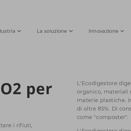
dustria
La soluzione
Innovazione
CO2 per
L'Ecodigestore diger
organico, materiali
materie plastiche. 
di oltre 85%. Di co
come "composter".
re i rifiuti,