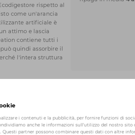
l'Ecodigestore rispetto al
visto come un'arancia
ilizzante artificiale è
 un attimo e lascia
eation contiene tutti i
 può quindi assorbire il
rché l'intera struttura
cookie
lizzare i contenuti e la pubblicità, per fornire funzioni di soci
ondividiamo anche le informazioni sull'utilizzo del nostro sito 
si. Questi partner possono combinare questi dati con altre info