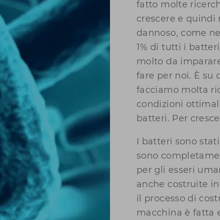
fatto molte ricerc
crescere e quindi
dannoso, come ne
1% di tutti i batte
molto da imparare
fare per noi. È su
facciamo molta ric
condizioni ottimal
batteri. Per cresce
I batteri sono sta
sono completament
per gli esseri uma
anche costruite i
il processo di cost
macchina è fatta 