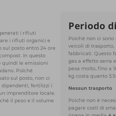
Periodo d
nerati i rifiuti
Poiché non ci sono 
re i rifiuti organici e
veicoli di trasport
o sul posto entro 24 ore
fabbricati. Questo 
compost. In questo
gas a effetto serra 
e quindi le emissioni
pesa molto, fino a 
vadano. Poiché
kg costa quanto 5.5
ato sul posto, non ci
dipendenti, fertilizzi i
Nessun trasporto
e un imprenditore locale.
Poiché non è necess
ché il peso e il volume
pagare costi di smal
ripaga in media
4 a