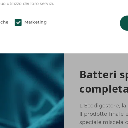
o utilizzo dei loro servizi.
tiche
Marketing
Batteri s
completa
L'Ecodigestore, l
Il prodotto finale
speciale miscela d