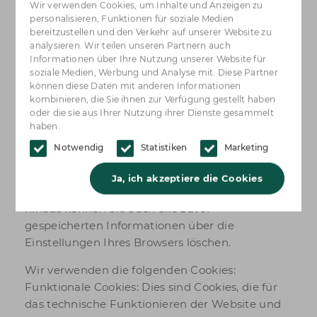
Ihre Daten werden nicht zu kommerziellen
Wir verwenden Cookies, um Inhalte und Anzeigen zu
Zwecken verkauft oder an Dritte weitergegeben,
personalisieren, Funktionen für soziale Medien
bereitzustellen und den Verkehr auf unserer Website zu
es sei denn, Sie erteilen hierzu Ihre
analysieren. Wir teilen unseren Partnern auch
ausdrückliche Zustimmung.
Informationen über Ihre Nutzung unserer Website für
soziale Medien, Werbung und Analyse mit. Diese Partner
Kekse
können diese Daten mit anderen Informationen
kombinieren, die Sie ihnen zur Verfügung gestellt haben
Ein Cookie ist eine kleine Textdatei, die beim
oder die sie aus Ihrer Nutzung ihrer Dienste gesammelt
ersten Besuch dieser Website auf Ihrem
haben.
Computer, Tablet oder Smartphone gespeichert
Notwendig
Statistiken
Marketing
wird. Sie können diese Cookies deaktivieren,
indem Sie Ihren Internetbrowser so einstellen,
Ja, ich akzeptiere die Cookies
dass er keine Cookies mehr speichert. Darüber
hinaus können Sie auch alle zuvor
gespeicherten Informationen über die
Einstellungen Ihres Browsers löschen.
Wir verwenden die folgenden Cookies:
Funktionale Cookies: Dies sind Cookies, die für
das technische Funktionieren der Website und