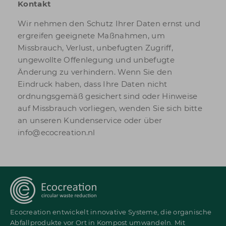
Kontakt
Wir nehmen den Schutz Ihrer Daten ernst und
ergreifen geeignete Maßnahmen, um
Missbrauch, Verlust, unbefugten Zugriff,
ungewollte Offenlegung und unbefugte
Änderung zu verhindern. Wenn Sie den
Eindruck haben, dass Ihre Daten nicht
ordnungsgemäß gesichert sind oder Hinweise
auf Missbrauch vorliegen, wenden Sie sich bitte
an unseren Kundenservice oder über
info@ecocreation.nl
Ecocreation entwickelt innovative Systeme, die organische
Abfallprodukte vor Ort in Kompost umwandeln. Mit