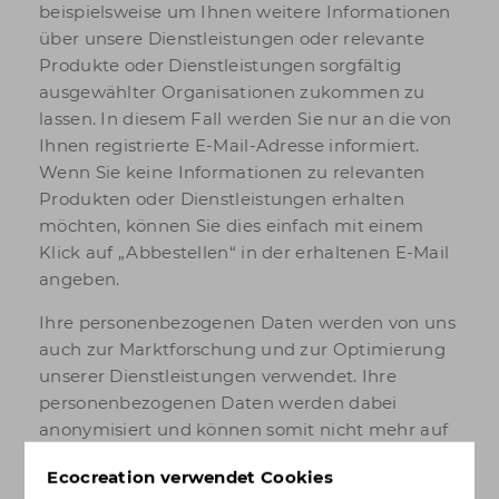
beispielsweise um Ihnen weitere Informationen
über unsere Dienstleistungen oder relevante
Produkte oder Dienstleistungen sorgfältig
ausgewählter Organisationen zukommen zu
lassen. In diesem Fall werden Sie nur an die von
Ihnen registrierte E-Mail-Adresse informiert.
Wenn Sie keine Informationen zu relevanten
Produkten oder Dienstleistungen erhalten
möchten, können Sie dies einfach mit einem
Klick auf „Abbestellen“ in der erhaltenen E-Mail
angeben.
Ihre personenbezogenen Daten werden von uns
auch zur Marktforschung und zur Optimierung
unserer Dienstleistungen verwendet. Ihre
personenbezogenen Daten werden dabei
anonymisiert und können somit nicht mehr auf
Sie zurückgeführt werden.
Ecocreation verwendet Cookies