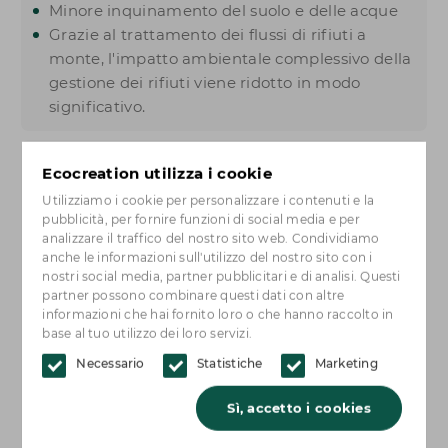
Minore inquinamento del suolo e delle acque
Grazie al trattamento dei flussi di rifiuti a
monte, l'impatto ambientale complessivo della
gestione dei rifiuti viene ridotto in modo
significativo.
2. Uso più efficiente delle
Ecocreation utilizza i cookie
materie prime
Utilizziamo i cookie per personalizzare i contenuti e la
pubblicità, per fornire funzioni di social media e per
Un secondo vantaggio è la
conservazione di
analizzare il traffico del nostro sito web. Condividiamo
materiali di valore
. Quando i rifiuti vengono
anche le informazioni sull'utilizzo del nostro sito con i
riutilizzati o riciclati, le materie prime rimangono
nostri social media, partner pubblicitari e di analisi. Questi
partner possono combinare questi dati con altre
disponibili più a lungo nella catena economica,
informazioni che hai fornito loro o che hanno raccolto in
contribuendo a un uso più efficiente delle risorse
base al tuo utilizzo dei loro servizi.
naturali e riducendo la necessità di nuove
Necessario
Statistiche
Marketing
materie prime. Di conseguenza, i rifiuti sono
sempre più spesso considerati come un
risorsa
Sì, accetto i cookies
potenziale
piuttosto che un prodotto residuo da
smaltire.