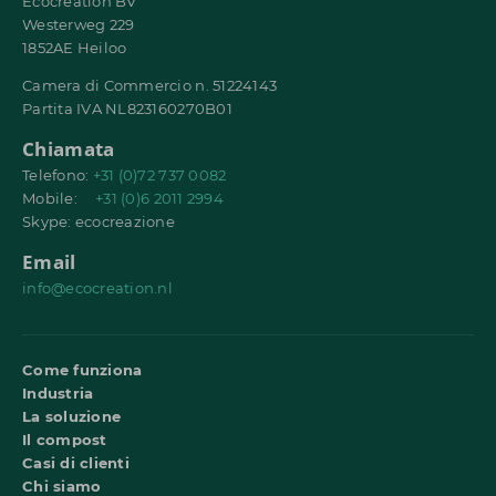
Ecocreation BV
Westerweg 229
1852AE Heiloo
Camera di Commercio n. 51224143
Partita IVA NL823160270B01
Chiamata
Telefono:
+31 (0)72 737 0082
Mobile:
+31 (0)6 2011 2994
Skype: ecocreazione
Email
info@ecocreation.nl
Come funziona
Industria
La soluzione
Il compost
Casi di clienti
Chi siamo