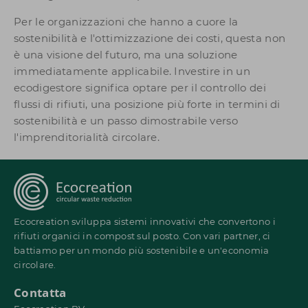
Per le organizzazioni che hanno a cuore la
sostenibilità e l'ottimizzazione dei costi, questa non
è una visione del futuro, ma una soluzione
immediatamente applicabile. Investire in un
ecodigestore significa optare per il controllo dei
flussi di rifiuti, una posizione più forte in termini di
sostenibilità e un passo dimostrabile verso
l'imprenditorialità circolare.
Ecocreation sviluppa sistemi innovativi che convertono i
rifiuti organici in compost sul posto. Con vari partner, ci
battiamo per un mondo più sostenibile e un'economia
circolare.
Contatta