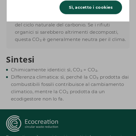
Tali piante e residui hanno recentemente
Sì, accetto i cookies
assorbito CO₂ dall'aria durante la fotosintesi.
La CO₂ rilasciata durante il processo fa parte
del ciclo naturale del carbonio. Se i rifiuti
organici si sarebbero altrimenti decomposti,
questa CO₂ è generalmente neutra per il clima.
Sintesi
Chimicamente identici: sì, CO₂ = CO₂.
Differenza climatica: sì, perché la CO₂ prodotta dai
combustibili fossili contribuisce al cambiamento
climatico, mentre la CO₂ prodotta da un
ecodigestore non lo fa.