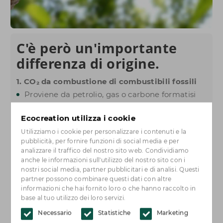
C'è però un'importante
differenza di origine.
1. CO₂ da combustione di combustibili fossili
Proviene da petrolio, gas o carbone formatisi
milioni di anni fa.
La combustione di questi combustibili rilascia
Ecocreation utilizza i cookie
carbonio "vecchio" che non era presente nel
Utilizziamo i cookie per personalizzare i contenuti e la
ciclo del carbonio da molto tempo.
pubblicità, per fornire funzioni di social media e per
analizzare il traffico del nostro sito web. Condividiamo
Questo aggiunge ulteriore CO₂ all'atmosfera e
anche le informazioni sull'utilizzo del nostro sito con i
contribuisce all'aumento dell'effetto serra.
nostri social media, partner pubblicitari e di analisi. Questi
2. CO₂ da processi biologici (come in un
partner possono combinare questi dati con altre
informazioni che hai fornito loro o che hanno raccolto in
ecodigestore)
base al tuo utilizzo dei loro servizi.
Proviene dalla decomposizione di materiale
Necessario
Statistiche
Marketing
organico, come i rifiuti alimentari.