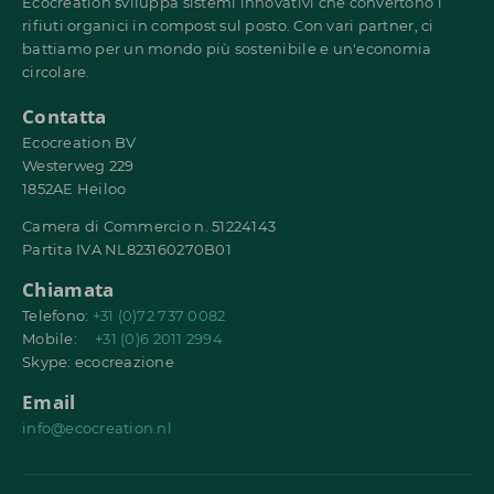
Ecocreation sviluppa sistemi innovativi che convertono i
rifiuti organici in compost sul posto. Con vari partner, ci
battiamo per un mondo più sostenibile e un'economia
circolare.
Contatta
Ecocreation BV
Westerweg 229
1852AE Heiloo
Camera di Commercio n. 51224143
Partita IVA NL823160270B01
Chiamata
Telefono:
+31 (0)72 737 0082
Mobile:
+31 (0)6 2011 2994
Skype: ecocreazione
Email
info@ecocreation.nl