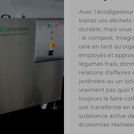
Avec l'écodigesteu
traitez vos déchets
durable, mais vous
: le compost. Imagi
cela en tant qu'org
employés et approvi
légumes frais, don
relations d'affaire
jardiniers ou un lot
vraiment pas quoi 
toujours le faire co
soit transformé en é
substance active d
économies réalisées