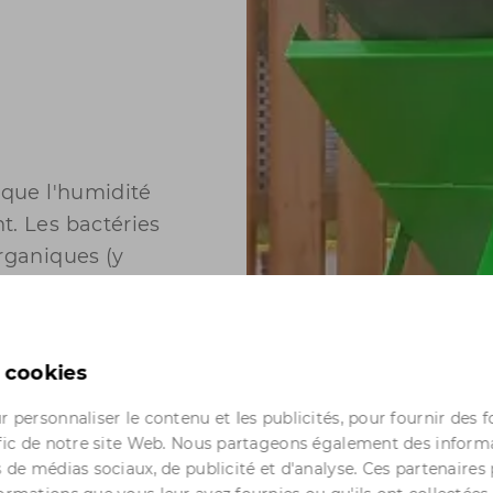
 que l'humidité
t. Les bactéries
rganiques (y
ents transformés,
dables) en compost
15 % de son
s cookies
ntable à partir de
ortit en 2 à 5 ans.
r personnaliser le contenu et les publicités, pour fournir des 
afic de notre site Web. Nous partageons également des informa
x d'énergie et une
s de médias sociaux, de publicité et d'analyse. Ces partenaire