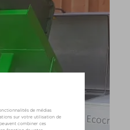
fonctionnalités de médias
tions sur votre utilisation de
s peuvent combiner ces