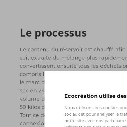
Le processus
Le contenu du réservoir est chauffé afin
soit extraite du mélange plus rapidemen
convertissent ensuite tous les déchets o
compris les écorces d'agrumes, les alim
le marc de café et les articles biodégra
sec en 24 heures qui ne représente que 
Ecocréation utilise de
volume d'origine. La machine est déjà re
50 kilos de déchets verts par jour et s'am
Nous utilisons des cookies pou
sociaux et pour analyser le tr
Tout ce dont vous avez besoin est un flu
notre site avec nos partenaire
connexion à une sortie d'air.