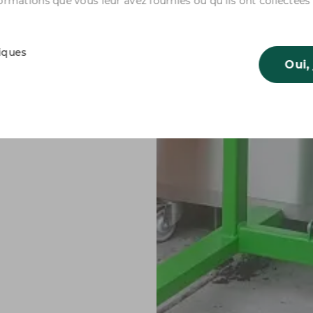
ormations que vous leur avez fournies ou qu'ils ont collectées
tiques
Oui,