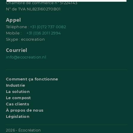
Chambre de commerce n° 51224143
N° de TVA NL823160270B01
Appel
Téléphone :
+31 (0)72 737 0082
Mobile :
+31 (0)6 2011 2994
Skype : ecocreation
Courriel
info@ecocreation.nl
Comment ça fonctionne
Industrie
La solution
Le compost
Cas clients
À propos de nous
Législation
2026 - Écocréation