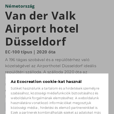
Németország
Van der Valk
Airport hotel
Düsseldorf
EC-100 típus | 2020 óta
A 196 tágas szobával és a repülőtérhez való
közelségével az Airporthotel Düsseldorf ideális
repülőtéri szálloda. A szálloda 2020 óta az
Ecocreation cég Ecodigesterével is üzemel. Minden
Az Ecocreation cookie-kat használ
szerves hulladékot a helyszínen komposzttá
Sütiket használunk a tartalom és a hirdetések személyre
dolgoznak fel. Jó a környezetnek és jó a 85%
szabásához, közösségi médiafunkciók biztosításához és
kevesebb teherautó-utazásért.
weboldalunk forgalmának elemzéséhez. A weboldalunk
használatára vonatkozó információkat megosztjuk
Vissza a vásárlói esetekhez
közösségi média-, hirdetési és elemző partnereinkkel is.
Ezek a partnerek kombinálhatják ezeket az adatokat más