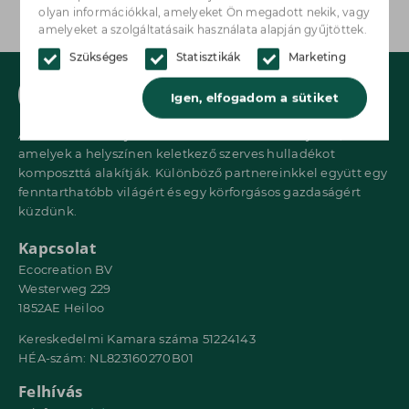
olyan információkkal, amelyeket Ön megadott nekik, vagy
amelyeket a szolgáltatásaik használata alapján gyűjtöttek.
Szükséges
Statisztikák
Marketing
Igen, elfogadom a sütiket
Az Ecocreation olyan innovatív rendszereket fejleszt,
amelyek a helyszínen keletkező szerves hulladékot
komposzttá alakítják. Különböző partnereinkkel együtt egy
fenntarthatóbb világért és egy körforgásos gazdaságért
küzdünk.
Kapcsolat
Ecocreation BV
Westerweg 229
1852AE Heiloo
Kereskedelmi Kamara száma 51224143
HÉA-szám: NL823160270B01
Felhívás